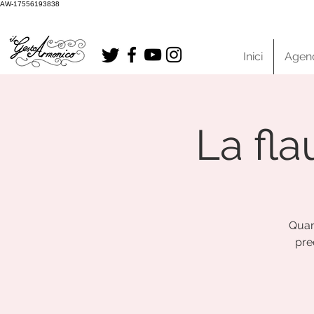
AW-17556193838
Inici
Agen
La fla
Quar
pre