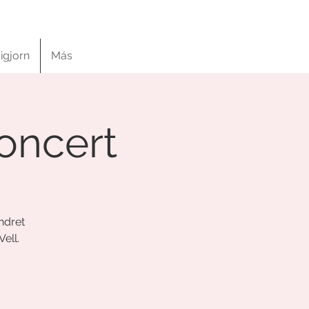
igjorn
Más
concert
ndret
ell.