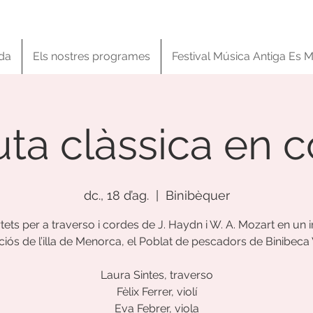
da
Els nostres programes
Festival Música Antiga Es M
uta clàssica en 
dc., 18 d’ag.
  |  
Binibèquer
tets per a traverso i cordes de J. Haydn i W. A. Mozart en un i
ciós de l’illa de Menorca, el Poblat de pescadors de Binibeca V
Laura Sintes, traverso
Fèlix Ferrer, violí
Eva Febrer, viola