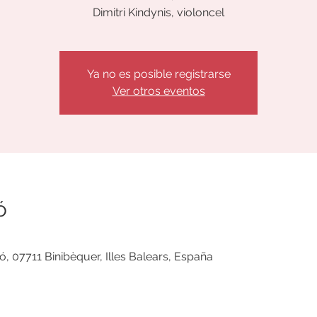
Dimitri Kindynis, violoncel
Ya no es posible registrarse
Ver otros eventos
ó
ó, 07711 Binibèquer, Illes Balears, España