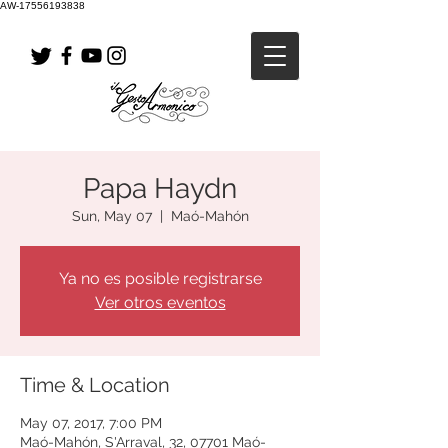
AW-17556193838
Papa Haydn
Sun, May 07
  |  
Maó-Mahón
Ya no es posible registrarse
Ver otros eventos
Time & Location
May 07, 2017, 7:00 PM
Maó-Mahón, S'Arraval, 32, 07701 Maó-