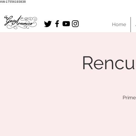
AW-17556193838
Home
Rencu
Primer