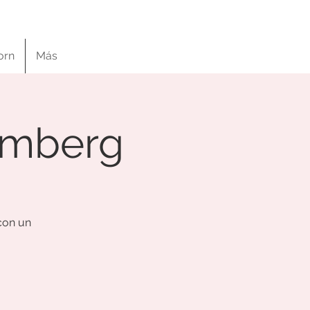
orn
Más
emberg
 con un