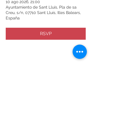
10 ago 2026, 21:00
Ayuntamiento de Sant Lluís, Pla de sa
Creu, s/n, 07710 Sant Lluís, Illes Balears,
España
RSVP
Compartir este evento
Términos y condiciones
Política de privacidad
2024. Il Gesto Armonico