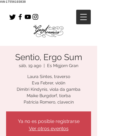
AW-17556193838
Sentio, Ergo Sum
sáb, 19 ago
  |  
Es Migjorn Gran
Laura Sintes, traverso
Eva Febrer, violín
Dimitri Kindynis, viola da gamba
Maike Burgdorf, tiorba
Patricia Romero, clavecín
Ya no es posible registrarse
Ver otros eventos